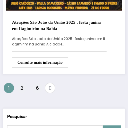
Atrações São João da União 2025 : festa junina
em Itagimirim na Bahia
Atrações São João da União 2025 : festa junina em It
agimirim na Bahia A cidade…
Consulte mais informação
Paginação
1
2
6
…
de
posts
Pesquisar