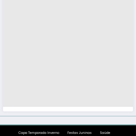
Capa Temporada Inverno
Festas Juninas
Saúde