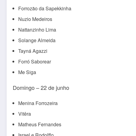
Forrozão da Sapekkinha
Nuzio Medeiros
Nattanzinho Lima
Solange Almeida
Tayná Agazzi
Forró Saborear
Me Siga
Domingo – 22 de junho
Menina Forrozeira
Vitêra
Matheus Fernandes
Israel e Rodolffo