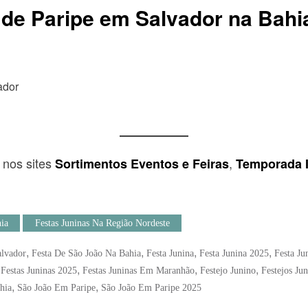
 de Paripe em Salvador na Bahi
h
ador
” nos sites
,
Sortimentos Eventos e Feiras
Temporada 
ia
Festas Juninas Na Região Nordeste
,
,
,
,
alvador
Festa De São João Na Bahia
Festa Junina
Festa Junina 2025
Festa Ju
,
,
,
,
Festas Juninas 2025
Festas Juninas Em Maranhão
Festejo Junino
Festejos Ju
,
,
hia
São João Em Paripe
São João Em Paripe 2025