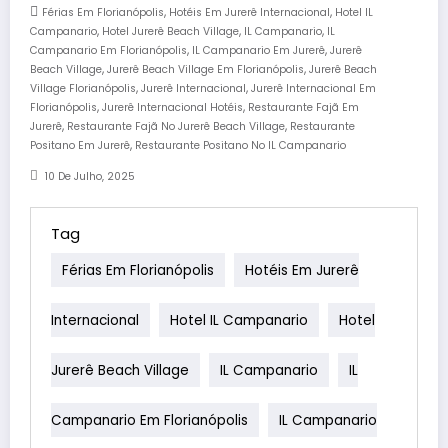
,
,
Férias Em Florianópolis
Hotéis Em Jurerê Internacional
Hotel IL
,
,
,
Campanario
Hotel Jurerê Beach Village
IL Campanario
IL
,
,
Campanario Em Florianópolis
IL Campanario Em Jurerê
Jurerê
,
,
Beach Village
Jurerê Beach Village Em Florianópolis
Jurerê Beach
,
,
Village Florianópolis
Jurerê Internacional
Jurerê Internacional Em
,
,
Florianópolis
Jurerê Internacional Hotéis
Restaurante Fajã Em
,
,
Jurerê
Restaurante Fajã No Jurerê Beach Village
Restaurante
,
Positano Em Jurerê
Restaurante Positano No IL Campanario
10 De Julho, 2025
Tag
Férias Em Florianópolis
Hotéis Em Jurerê
Internacional
Hotel IL Campanario
Hotel
Jurerê Beach Village
IL Campanario
IL
Campanario Em Florianópolis
IL Campanario