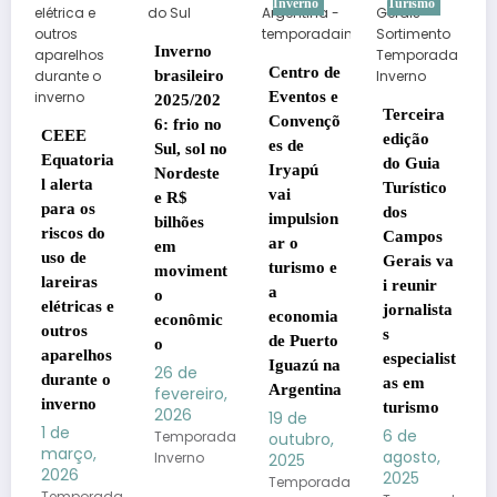
Inverno
Turismo
Santa
Catarin
Inverno
Quadr
Centro de
brasileiro
Vinícol
Eventos e
2025/202
Cacha
Terceira
Convençõ
6: frio no
ia em I
CEEE
edição
es de
Sul, sol no
uma
quatoria
do Guia
Iryapú
Nordeste
experi
 alerta
Turístico
vai
e R$
a alian
ara os
dos
impulsion
bilhões
a trad
iscos do
Campos
ar o
em
e o be
so de
Gerais va
turismo e
moviment
viver
areiras
i reunir
a
o
1 de
létricas e
jornalista
economia
agosto
econômic
utros
s
2025
de Puerto
o
parelhos
especialist
Notícia
Iguazú na
26 de
urante o
as em
Public
Argentina
fevereiro,
nverno
turismo
2026
19 de
 de
6 de
Temporada
outubro,
arço,
agosto,
Inverno
2025
026
2025
Temporada
emporada