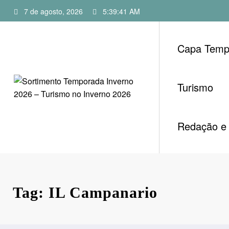
Pular
7 de agosto, 2026
5:39:42 AM
para
o
conteúdo
Capa Temp
Turismo
Redação e 
Tag: IL Campanario