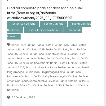
O edital completo pode ser acessado pelo link:
https://diof.io.org.br/api/diario-
oficial/download/2025_03_1911719006991
Festas De São João
Festas Juninas
Festas Juninas
Na Bahia
Festas Juninas No Brasil
Temporada
Inverno
,
,
Bahia Festa Junina
Bahia Festas De São João
Bahia Festas
,
,
,
Juninas
Bahia São João 2025
Festa De São João
Festa De São
,
,
João 2025
Festa De São João De Santo Antônio De Jesus
Festa
,
,
,
Junina
Festa Junina Na Bahia
Festas De São João
Festas De São
,
,
,
João 2025
Festas De São João Na Bahia
Festas Juninas
Festas
,
,
,
Juninas 2025
Festas Juninas Na Bahia
Festas Juninas No Brasil
,
,
Programação De São João
Programação Festa De São João
,
Programação Festas De São João
Programação São João De Santo
,
,
Antônio De Jesus
Santo Antônio De Jesus
Santo Antônio De Jesus
,
,
,
Na Bahia
São João
São João De Santo Antônio De Jesus
São João
Na Bahia
20 De Março, 2025