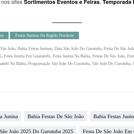
” nos sites
,
Sortimentos Eventos e Feiras
Temporada 
ia
Festas Juninas Na Região Nordeste
,
,
,
 São João
Bahia Festas Juninas
Data São João Do Gurutuba
Festa De São Joã
,
,
,
,
5
Festa Junina Em Guanambi
Festa Junina Na Bahia
Festas De São João
Fes
,
,
,
ambi Na Bahia
Programação São João Do Gurutuba
São João Do Gurutuba
a Junina
Bahia Festas De São João
Bahia Festas Junin
 São João 2025 Do Gurutuba 2025
Festa De São João Em