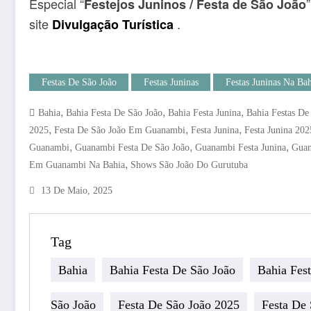
Especial “
Festejos Juninos / Festa de São João
site
.
Divulgação Turística
Festas De São João
Festas Juninas
Festas Juninas Na Bah
,
,
,
Bahia
Bahia Festa De São João
Bahia Festa Junina
Bahia Festas De
,
,
,
2025
Festa De São João Em Guanambi
Festa Junina
Festa Junina 202
,
,
,
Guanambi
Guanambi Festa De São João
Guanambi Festa Junina
Guan
,
Em Guanambi Na Bahia
Shows São João Do Gurutuba
13 De Maio, 2025
Tag
Bahia
Bahia Festa De São João
Bahia Fest
São João
Festa De São João 2025
Festa De