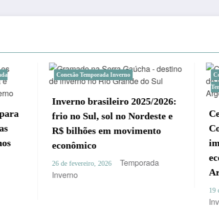
Temporada Inverno
Conexão Temporada Inverno
No
Temporada Inverno
o brasileiro 2025/2026:
Centro de Eventos e
 Sul, sol no Nordeste e
Convenções de Iryapú
hões em movimento
impulsionar o turism
mico
economia de Puerto I
Temporada
reiro, 2026
Argentina
Tempor
19 de outubro, 2025
Inverno