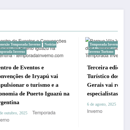
tícias
Temporada Inverno no Paraná
Temporada
Inverno Turismo
Terceira edição do Guia
 vai
Turístico dos Campos
o e a
Gerais vai reunir jornalistas
guazú na
especialistas em turismo
Temporada
6 de agosto, 2025
Inverno
ada