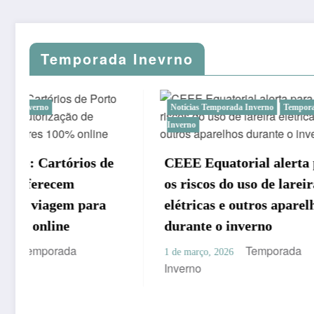
Temporada Inevrno
Notícias Temporada Inverno
Temporada
Conexão 
Inverno
Invern
CEEE Equatorial alerta para
frio no
os riscos do uso de lareiras
R$ bil
elétricas e outros aparelhos
econô
durante o inverno
26 de feve
Temporada
Inverno
1 de março, 2026
Inverno