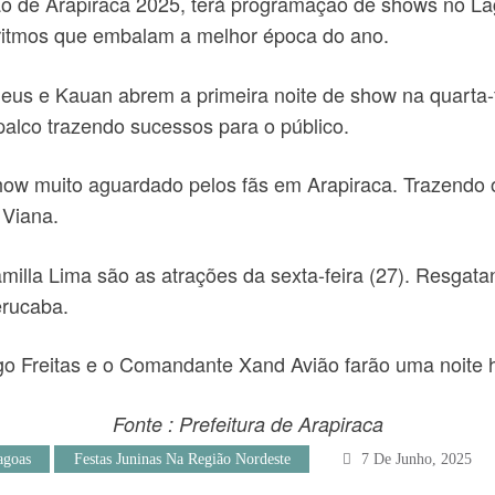
o de Arapiraca 2025, terá programação de shows no Lag
s ritmos que embalam a melhor época do ano.
eus e Kauan abrem a primeira noite de show na quarta-
palco trazendo sucessos para o público.
 show muito aguardado pelos fãs em Arapiraca. Trazendo 
 Viana.
illa Lima são as atrações da sexta-feira (27). Resgata
erucaba.
 Freitas e o Comandante Xand Avião farão uma noite hi
Fonte : Prefeitura de Arapiraca
agoas
Festas Juninas Na Região Nordeste
7 De Junho, 2025