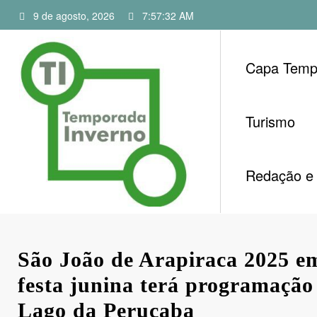
Pular
9 de agosto, 2026
7:57:32 AM
para
o
conteúdo
Capa Temp
Turismo
Redação e 
São João de Arapiraca 2025 e
festa junina terá programação
Lago da Perucaba