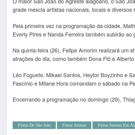
O maior São João do Agreste alagoano, o São Joã
grade mescla artistas nacionais, locais e diverso
Pela primeira vez na programação da cidade, Math
Everly Pires e Nanda Ferreira também subirão ao 
Na quinta-feira (26), Felipe Amorim realizará um
atrações do dia, como também Dona Flô e Alberto
Léo Foguete, Mikael Santos, Heytor Boyzinho e Sam
Fascínio e Milane Hora comandam o sábado na P
Encerrando a programação no domingo (29), Thiago
Festas De São João
Festas Juninas
Festas Juninas Em Al