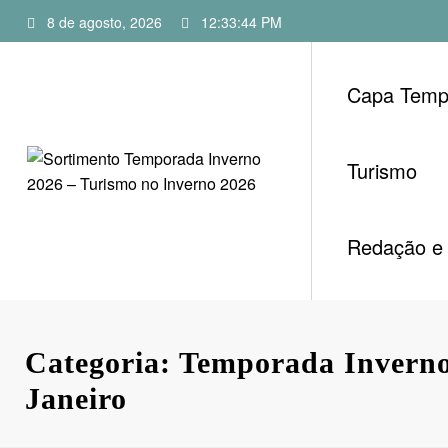
Pular
8 de agosto, 2026
12:33:45 PM
para
o
conteúdo
Capa Temp
Turismo
Redação e 
Categoria: Temporada Inverno
Janeiro