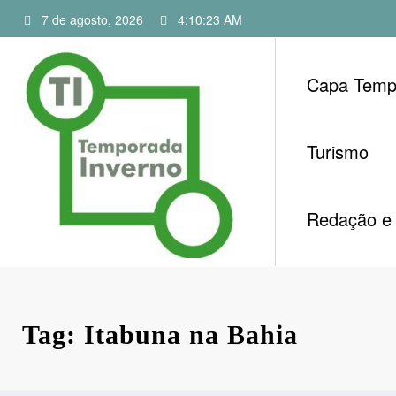
Pular
7 de agosto, 2026
4:10:24 AM
para
o
conteúdo
Capa Temp
Turismo
Redação e 
Tag: Itabuna na Bahia