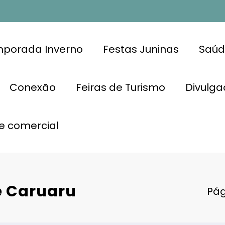
porada Inverno
Festas Juninas
Saúd
Conexão
Feiras de Turismo
Divulga
e comercial
e Caruaru
Pág