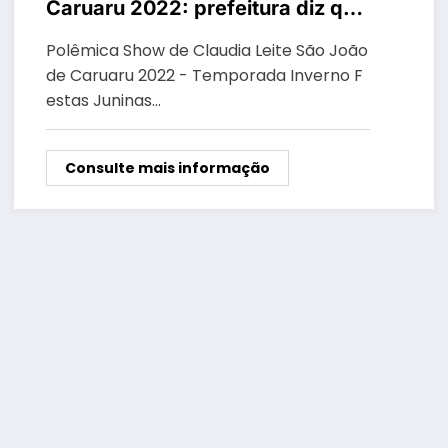
Caruaru 2022: prefeitura diz que
falha na mesa de som e Polícia
Polêmica Show de Claudia Leite São João
Militar são os motivos do pocket
de Caruaru 2022 - Temporada Inverno F
show
estas Juninas…
Consulte mais informação