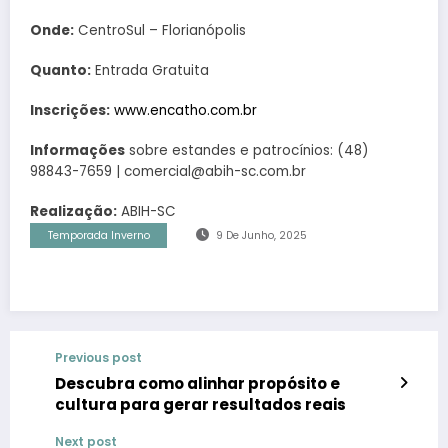
Onde:
CentroSul – Florianópolis
Quanto:
Entrada Gratuita
Inscrições:
www.encatho.com.br
Informações
sobre estandes e patrocínios: (48)
98843-7659 | comercial@abih-sc.com.br
Realização:
ABIH-SC
Temporada Inverno
9 De Junho, 2025
Previous post
Descubra como alinhar propósito e
cultura para gerar resultados reais
Next post