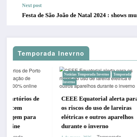
Next post
Festa de São João de Natal 2024 : shows mu
Temporada Inevrno
Notícias Temporada Inverno
Temporada
Conexão Te
Inverno
Inverno 
CEEE Equatorial alerta para
frio no 
os riscos do uso de lareiras
R$ bilh
elétricas e outros aparelhos
econômi
durante o inverno
26 de fevere
Temporada
Inverno