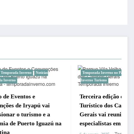
ias
Temporada Inverno no Paraná
Temporada
Inverno Turismo
Terceira edição do Guia
vai
Turístico dos Campos
e a
Gerais vai reunir jornalistas
uazú na
especialistas em turismo
1
Temporada