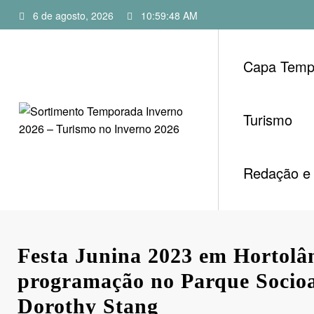
Pular
6 de agosto, 2026
10:59:49 AM
para
o
conteúdo
Capa Temp
Turismo
Redação e 
Festa Junina 2023 em Hortolân
programação no Parque Socio
Dorothy Stang