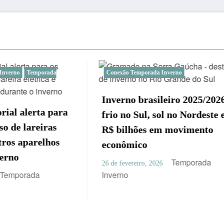
nexão Temporada Inverno
Conexão Temporada Invern
Temporada Inverno
erno brasileiro 2025/2026:
Centro de Eventos
o no Sul, sol no Nordeste e
Convenções de Ir
 bilhões em movimento
impulsionar o tur
onômico
economia de Puer
Temporada
e fevereiro, 2026
Argentina
erno
Te
19 de outubro, 2025
Inverno