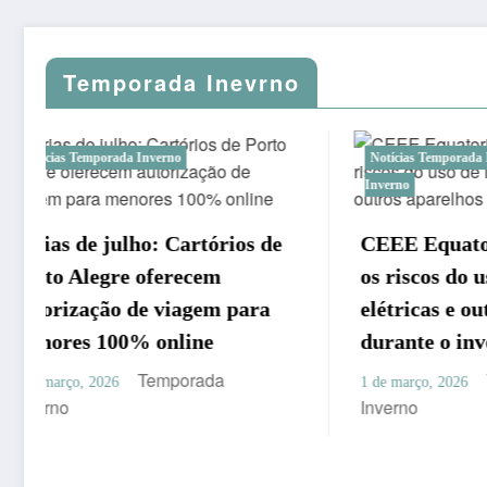
Temporada Inevrno
Notícias Temporada Inverno
Temporada
Co
Inverno
Inv
s de
CEEE Equatorial alerta para
fri
os riscos do uso de lareiras
R$
ra
elétricas e outros aparelhos
ec
durante o inverno
26 d
Temporada
Inv
1 de março, 2026
Inverno