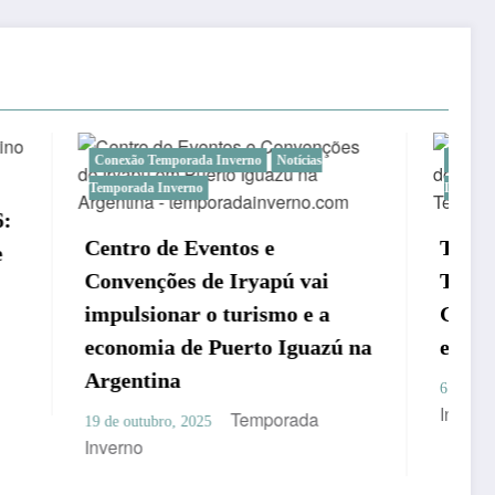
o
Notícias
Temporada Inverno no Paraná
Temporada
Inverno Turismo
 e
Terceira edição do Guia
yapú vai
Turístico dos Campos
ismo e a
Gerais vai reunir jornalistas
to Iguazú na
especialistas em turismo
Temporada
6 de agosto, 2025
Inverno
mporada