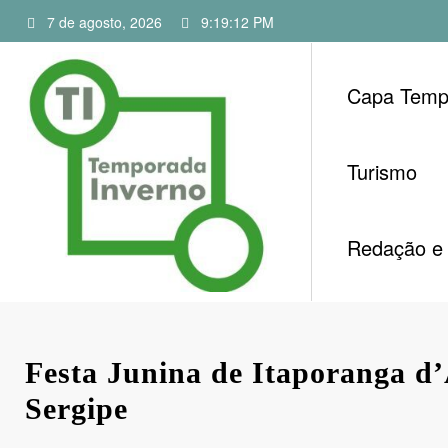
Pular
7 de agosto, 2026
9:19:12 PM
para
o
conteúdo
Capa Temp
Turismo
Redação e 
Festa Junina de Itaporanga d
Sergipe