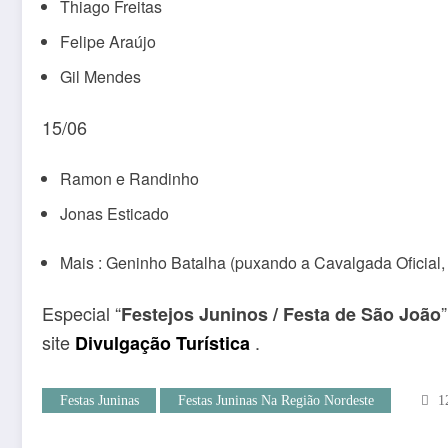
Thiago Freitas
Felipe Araújo
Gil Mendes
15/06
Ramon e Randinho
Jonas Esticado
Mais : Geninho Batalha (puxando a Cavalgada Oficial,
Especial “
Festejos Juninos / Festa de São João
site
.
Divulgação Turística
Festas Juninas
Festas Juninas Na Região Nordeste
1