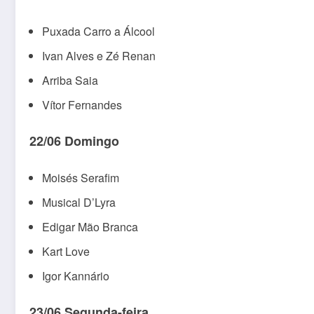
Puxada Carro a Álcool
Ivan Alves e Zé Renan
Arriba Saia
Vítor Fernandes
22/06 Domingo
Moisés Serafim
Musical D’Lyra
Edigar Mão Branca
Kart Love
Igor Kannário
23/06 Segunda-feira