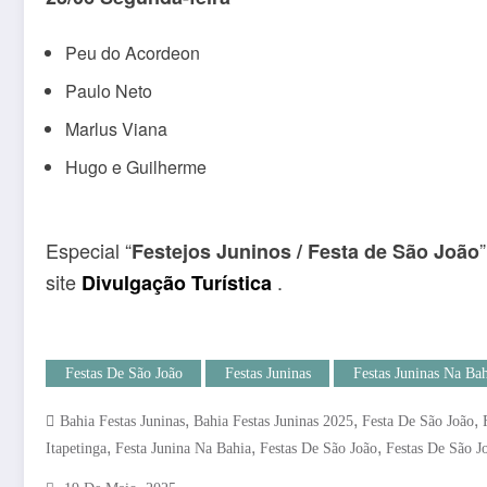
Peu do Acordeon
Paulo Neto
Marlus Viana
Hugo e Guilherme
Especial “
Festejos Juninos / Festa de São João
site
.
Divulgação Turística
Festas De São João
Festas Juninas
Festas Juninas Na Bah
,
,
,
Bahia Festas Juninas
Bahia Festas Juninas 2025
Festa De São João
,
,
,
Itapetinga
Festa Junina Na Bahia
Festas De São João
Festas De São J