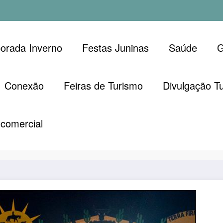
orada Inverno
Festas Juninas
Saúde
G
Conexão
Feiras de Turismo
Divulgação Tu
ão 2025 em
Programação Festa
comercial
a Bahia