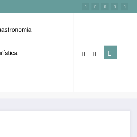
astronomia
rística
Página inicial
Festas Juninas na Região Nordeste
 de São João 2025 em Itapetinga – Festas Juninas na
Bahia