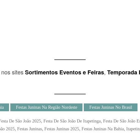
” nos sites
,
Sortimentos Eventos e Feiras
Temporada 
ia
Festas Juninas Na Região Nordeste
Festas Juninas No Brasil
,
,
Festa De São João 2025
Festa De São João De Itapetinga
Festa De São João E
,
,
,
,
oão 2025
Festas Juninas
Festas Juninas 2025
Festas Juninas Na Bahia
Itapeti