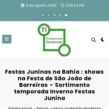
Pular
9 de agosto, 2026
2:08:45 PM
para
o
conteúdo
Festas Juninas na Bahia : shows
na Festa de São João de
Barreiras – Sortimento
temporada Inverno Festas
Junina
Página inicial
Festas Juninas na Região Nordeste