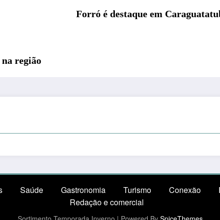
Forró é destaque em Caraguatatub
 na região
s
Saúde
Gastronomia
Turismo
Conexão
Redação e comercial
Sortimento Temporada Inverno | Powered By
SpiceThemes