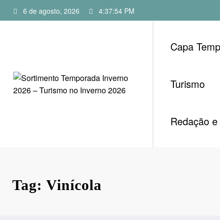
Pular
6 de agosto, 2026
4:37:55 PM
para
o
conteúdo
Capa Temp
Turismo
Redação e 
Tag: Vinícola