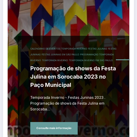
CALENDÁRIO DE EVENTOS TEMPORADA INVERNO
FESTAS JULINAS
FESTAS
JUNINAS
FESTAS JUNINAS EM SÃO PAULO
PROGRAMAÇÃO TEMPORADA
INVERNO
TEMPORADA INVERNO
TEMPORADA INVERNO EM SÃO PAULO
Programação de shows da Festa
Julina em Sorocaba 2023 no
Paço Municipal
Temporada Inverno - Festas Juninas 2023 .
Programação de shows da Festa Julina em
Sorocaba…
Consulte mais informação