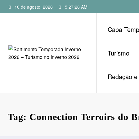
Pular
10 de agosto, 2026
5:27:27 AM
para
o
conteúdo
Capa Temp
Turismo
Redação e 
Tag: Connection Terroirs do B