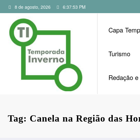
Pular
8 de agosto, 2026
6:37:54 PM
para
o
conteúdo
Capa Temp
Turismo
Redação e 
Tag: Canela na Região das Ho