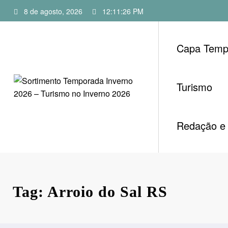
Pular
8 de agosto, 2026
12:11:27 PM
para
o
conteúdo
Capa Temp
Turismo
Redação e 
Tag: Arroio do Sal RS