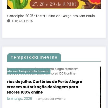
Garcaipira 2025 : festa junina de Garça em São Paulo
15 De Abril, 2025
Temporada Inevrno
mporada Inverno
Notícias Tempora
ulho: Cartórios de Porto Alegre
utorização de viagem para
0% online
 2026
Temporada Inverno