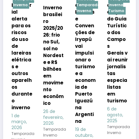
uator
de
a
s
erno
Temporada
Inverno
Inverno 
Inverno
Inverno
Turismo
Santa
Eventos
edição
Vinícol
brasilei
Catarin
erta
e
do Guia
e
ro
ra os
Conven
Turístic
Cacha
2025/20
cos
ções de
o dos
aria em
26: frio
 uso
Iryapú
Campo
Itá,
no Sul,
vai
s
uma
sol no
eiras
impulsi
Gerais v
experiê
Nordest
trica
onar o
ai reunir
ncia
e e R$
turismo
jornalis
aliando
bilhões
tros
e a
tas
a
em
arelh
econom
especia
tradiçã
movime
ia de
listas
o e o
nto
rante
Puerto
em
bem
econôm
Iguazú
turismo
viver
ico
verno
na
6 de
1 de
26 de
Argenti
agosto,
agosto,
e
fevereiro,
2025
2025
na
ço,
2026
Temporada
Notícia
26
19 de
Temporada
Inverno
Publicad
porada
outubro,
Inverno