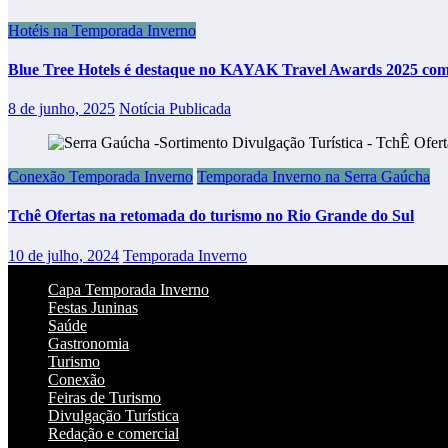
Hotéis na Temporada Inverno
Blue Tree Hotels é destaque no KAYAK Travel Awards 2025 com
8 de junho, 2025
Notícia Publicada
Conexão Temporada Inverno
Temporada Inverno na Serra Gaúcha
Tchê Ofertas na retomada do turismo no Rio Grande do Sul
10 de julho, 2024
Temporada Inverno
Capa Temporada Inverno
Festas Juninas
Saúde
Gastronomia
Turismo
Conexão
Feiras de Turismo
Divulgação Turística
Redação e comercial