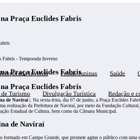
na Praça Euclides Fabris
abris
na Praça Euclides Fabris
Temporada Inverno
Festas Juninas
Saúde
na Praça Euclides Fabris
s de Turismo
Divulgação Turística
Redação e c
na de Naviraí
|. Na sexta-feira, dia 07 de junho, a Praça Euclides Fab
a realização da Prefeitura de Naviraí, por meio da Fundação Cultural
dação Estadual de Cultura, bem como da Câmara Municipal.
na de Naviraí
rupo formado em Campo Grande, que promete agitar o público com uma mi