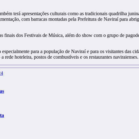
m terá apresentações culturais como as tradicionais quadrilha juninas
entação, com barracas montadas pela Prefeitura de Naviraí para abrigar a
as finais dos Festivais de Música, além do show com o grupo de pagode
especialmente para a população de Naviraí e para os visitantes das cid
rede hoteleira, postos de combustíveis e os restaurantes naviraienses.
24
as
ta