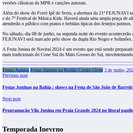
versões clássicas da MPB e canções autorais.
Além do show do Forró Ipê de Serra, a abertura da 21ª FEJUNAVI també
e do 7º Festival de Música Kids. Haverá ainda uma ampla praça de alim
atenderão o público com pratos e bebidas típicas dos festejos juninos.
No sábado, dia 08 de junho, na segunda noite do evento acontecerão 
FEJUNAVI será marcado pelo show da dupla Rio Negro e Solimões.
A Festa Junina de Naviraí 2024 é um evento que está sendo preparado 
mais tradicionais do Cone Sul do Mato Grosso do Sul, movimentando a 
Festas Juninas
Festas Juninas na Região Centro Oeste
3 de junho, 20
Previous post
Festas Juninas na Bahia : shows na Festa de São João de Barreir
Next post
Programação Vila Junina em Praia Grande 2024 no litoral paulis
Temporada Inevrno