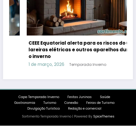
CEEE Equatorial alerta para os riscos do uso de
lareiras elétricas e outros aparelhos durante
o inverno
1 de março, 2026
Temporada Inverno
Capa Temporada Inverno
Festas Juninas
Saúde
Gastronomia
Turismo
Conexão
Feiras de Turismo
Divulgação Turística
Redação e comercial
Sortimento Temporada Inverno | Powered By
SpiceThemes