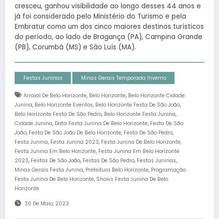
cresceu, ganhou visibilidade ao longo desses 44 anos e
já foi considerado pelo Ministério do Turismo e pela
Embratur como um dos cinco maiores destinos turísticos
do período, ao lado de Bragança (PA), Campina Grande
(PB), Corumbá (MS) e São Luís (MA).
Festas Juninas
Minas Gerais Temporada Inverno
,
,
Arraial De Belo Horizonte
Belo Horizonte
Belo Horizonte Cidade
,
,
,
Junina
Belo Horizonte Eventos
Belo Horizonte Festa De São João
,
,
Belo Horizonte Festa De São Pedro
Belo Horizonte Festa Junina
,
,
Cidade Junina
Data Festa Junina De Belo Horizonte
Festa De São
,
,
,
João
Festa De São João De Belo Horizonte
Festa De São Pedro
,
,
,
Festa Junina
Festa Junina 2023
Festa Junina De Belo Horizonte
,
Festa Junina Em Belo Horizonte
Festa Junina Em Belo Horizonte
,
,
,
,
2023
Festas De São João
Festas De São Pedro
Festas Juninas
,
,
Minas Gerais Festa Junina
Prefeitura Belo Horizonte
Programação
,
Festa Junina De Belo Horizonte
Shows Festa Junina De Belo
Horizonte
30 De Maio, 2023